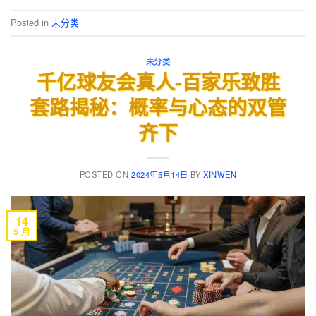
Posted in
未分类
未分类
千亿球友会真人-百家乐致胜
套路揭秘：概率与心态的双管
齐下
POSTED ON
2024年5月14日
BY
XINWEN
14
5 月