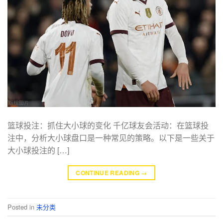
篮球投注：抓住大小球的变化 千亿球友会活动：在篮球投
注中，分析大小球盘口是一种常见的策略。以下是一些关于
大小球投注的 […]
CONTINUE READING
→
Posted in
未分类