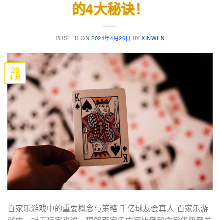
的4大秘诀！
POSTED ON
2024年4月26日
BY
XINWEN
26
4 月
百家乐游戏中的重要概念与策略 千亿球友会真人-百家乐游