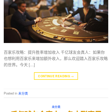
百家乐攻略：提升胜率增加收入 千亿球友会真人：如果你
也想利用百家乐来增加额外收入，那么欢迎踏入百家乐攻略
的世界。今天 […]
CONTINUE READING
→
Posted in
未分类
未分类