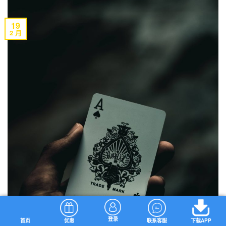
19
2 月
登录
首页
优惠
联系客服
下载APP