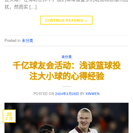
扰，然而实 […]
CONTINUE READING
→
Posted in
未分类
未分类
千亿球友会活动：浅谈篮球投
注大小球的心得经验
POSTED ON
2024年2月28日
BY
XINWEN
28
2 月