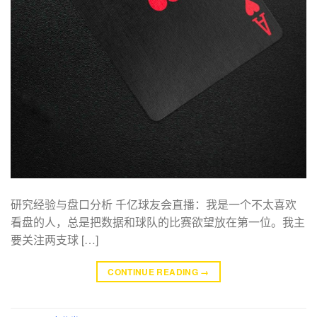
研究经验与盘口分析 千亿球友会直播：我是一个不太喜欢
看盘的人，总是把数据和球队的比赛欲望放在第一位。我主
要关注两支球 […]
CONTINUE READING
→