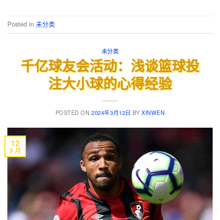
Posted in
未分类
未分类
千亿球友会活动：浅谈篮球投
注大小球的心得经验
POSTED ON
2024年3月12日
BY
XINWEN
12
3 月