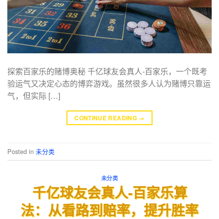
探索百家乐的赌博奥秘 千亿球友会真人-百家乐，一个既考
验运气又决定心态的博弈游戏。虽然很多人认为赌博只靠运
气，但实际 […]
CONTINUE READING
→
Posted in
未分类
未分类
千亿球友会真人-百家乐算
法：从看路到赔率，提升胜率