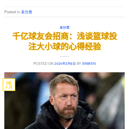
Posted in
未分类
未分类
千亿球友会招商：浅谈篮球投
注大小球的心得经验
POSTED ON
2024年3月6日
BY
XINWEN
06
3 月