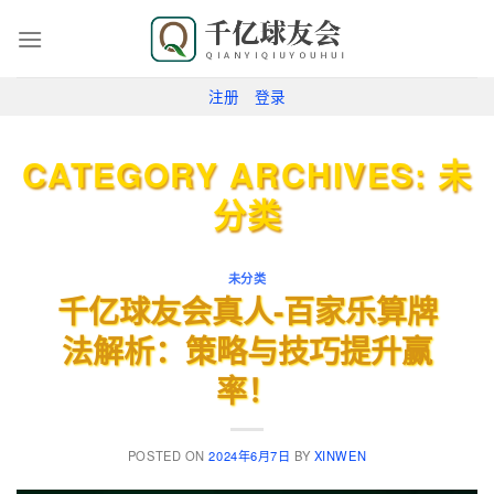
Skip
to
content
注册
登录
CATEGORY ARCHIVES:
未
分类
未分类
千亿球友会真人-百家乐算牌
法解析：策略与技巧提升赢
率！
POSTED ON
2024年6月7日
BY
XINWEN