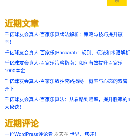
近期文章
千亿球友会真人-百家乐算牌法解析：策略与技巧提升赢
率！
千亿球友会真人-百家乐(Baccarat)：规则、玩法和术语解析
千亿球友会真人-百家乐策略指南：如何有效提升百家乐
1000本金
千亿球友会真人-百家乐致胜套路揭秘：概率与心态的双管
齐下
千亿球友会真人-百家乐算法：从看路到赔率，提升胜率的4
大秘诀！
近期评论
一位WordPress评论者
发表在
世界，您好！