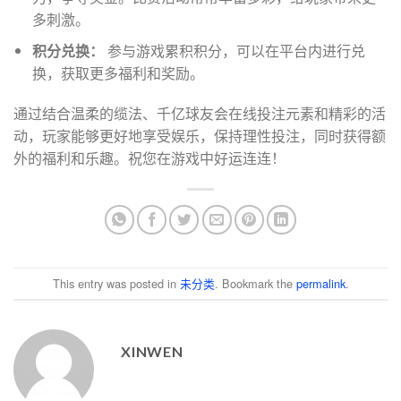
多刺激。
积分兑换：
参与游戏累积积分，可以在平台内进行兑
换，获取更多福利和奖励。
通过结合温柔的缆法、千亿球友会在线投注元素和精彩的活
动，玩家能够更好地享受娱乐，保持理性投注，同时获得额
外的福利和乐趣。祝您在游戏中好运连连！
This entry was posted in
未分类
. Bookmark the
permalink
.
XINWEN