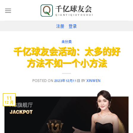
Skip
to
content
注册
登录
未分类
千亿球友会活动：太多的好
方法不如一个小方法
POSTED ON
2023年12月11日
BY
XINWEN
11
12 月