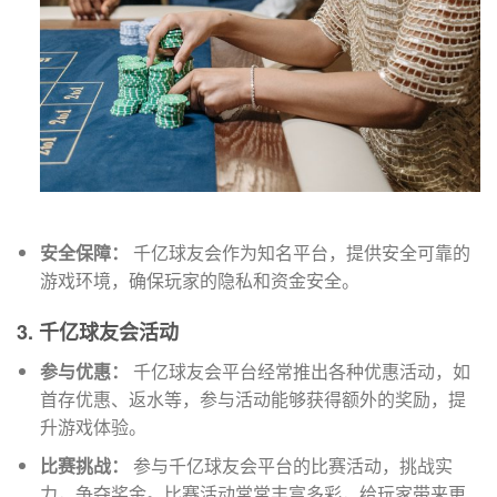
安全保障：
千亿球友会作为知名平台，提供安全可靠的
游戏环境，确保玩家的隐私和资金安全。
3. 千亿球友会活动
参与优惠：
千亿球友会平台经常推出各种优惠活动，如
首存优惠、返水等，参与活动能够获得额外的奖励，提
升游戏体验。
比赛挑战：
参与千亿球友会平台的比赛活动，挑战实
力，争夺奖金。比赛活动常常丰富多彩，给玩家带来更