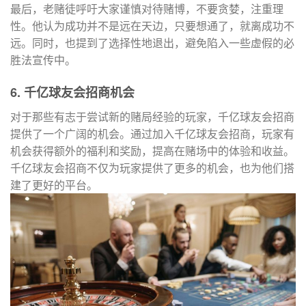
最后，老赌徒呼吁大家谨慎对待赌博，不要贪婪，注重理
性。他认为成功并不是远在天边，只要想通了，就离成功不
远。同时，也提到了选择性地退出，避免陷入一些虚假的必
胜法宣传中。
6. 千亿球友会招商机会
对于那些有志于尝试新的赌局经验的玩家，千亿球友会招商
提供了一个广阔的机会。通过加入千亿球友会招商，玩家有
机会获得额外的福利和奖励，提高在赌场中的体验和收益。
千亿球友会招商不仅为玩家提供了更多的机会，也为他们搭
建了更好的平台。