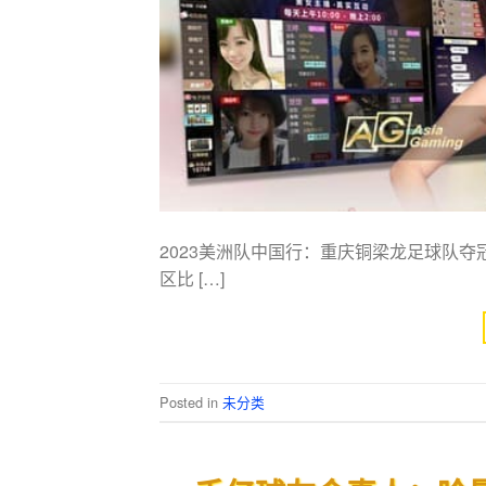
2023美洲队中国行：重庆铜梁龙足球队夺冠
区比 […]
Posted in
未分类