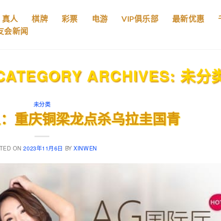
真人
棋牌
彩票
电游
VIP俱乐部
最新优惠
友会新闻
CATEGORY ARCHIVES:
未分
未分类
人：重庆铜梁龙点杀乌拉圭国青
TED ON
2023年11月6日
BY
XINWEN