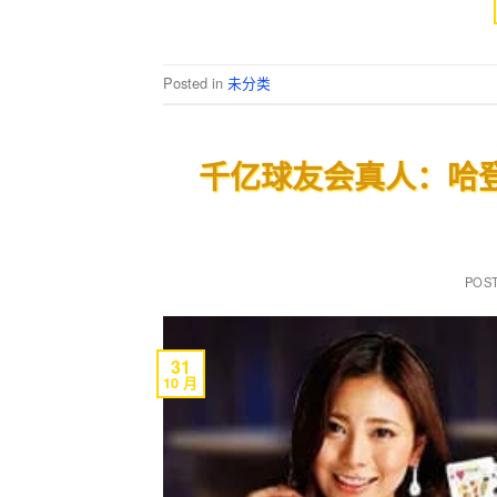
Posted in
未分类
千亿球友会真人：哈
POS
31
10 月