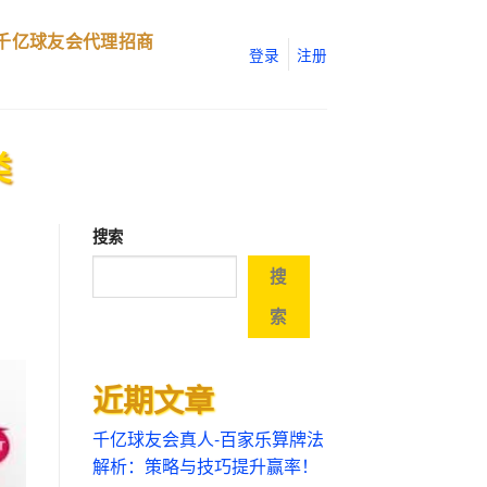
千亿球友会代理招商
登录
注册
类
搜索
搜
索
近期文章
千亿球友会真人-百家乐算牌法
解析：策略与技巧提升赢率！