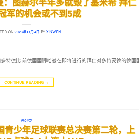
曼：图赫尔半年多就毁了基米希 拜仁
冠军的机会或不到5成
TED ON
2023年11月4日
BY
XINWEN
多特德比 前德国国脚哈曼在即将进行的拜仁对多特蒙德的德国
CONTINUE READING
→
未分类
国青少年足球联赛总决赛第二轮，上