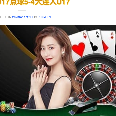
17点球5-4大连人U17
TED ON
2023年11月2日
BY
XINWEN