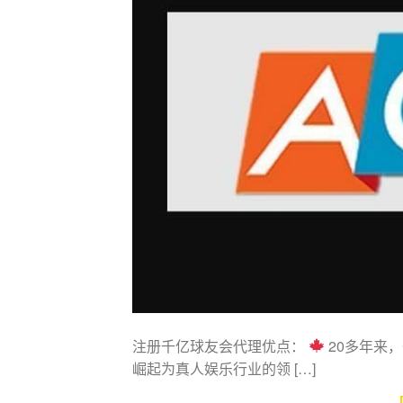
注册千亿球友会代理优点：
20多年来
崛起为真人娱乐行业的领 […]