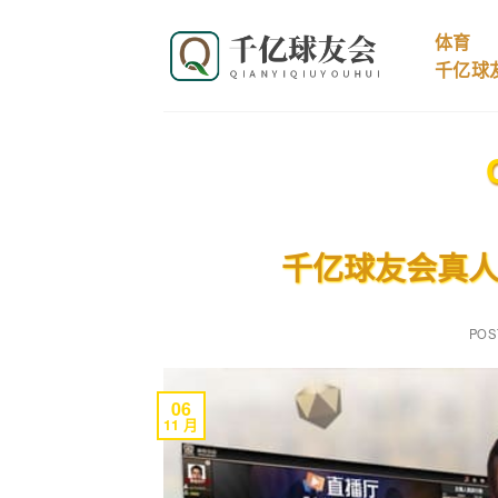
Skip
to
体育
content
千亿球
千亿球友会真
POS
06
11 月