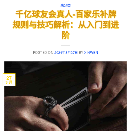
未分类
千亿球友会真人-百家乐补牌
规则与技巧解析：从入门到进
阶
POSTED ON
2024年3月27日
BY
XINWEN
27
3 月