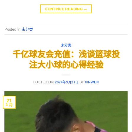
CONTINUE READING
→
Posted in
未分类
未分类
千亿球友会充值：浅谈篮球投
注大小球的心得经验
POSTED ON
2024年3月21日
BY
XINWEN
21
3 月