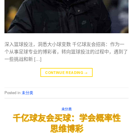
深入篮球投注，洞悉大小球变数 千亿球友会招商：作为一
个从事足球专业的博彩者，转向篮球投注的过程中，遇到了
一些挑战和新 […]
CONTINUE READING
→
Posted in
未分类
未分类
千亿球友会买球：学会概率性
思维博彩