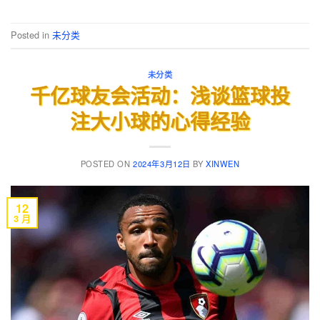
Posted in
未分类
未分类
千亿球友会活动：浅谈篮球投
注大小球的心得经验
POSTED ON
2024年3月12日
BY
XINWEN
12
3 月